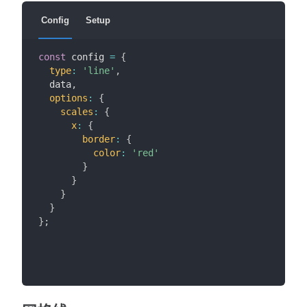
Config
Setup
const
 config 
=
{
type
:
'line'
,
  data
,
options
:
{
scales
:
{
x
:
{
border
:
{
color
:
'red'
}
}
}
}
}
;