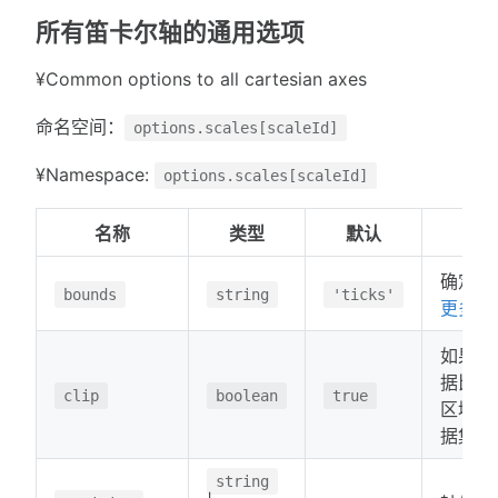
所有笛卡尔轴的通用选项
¥Common options to all cartesian axes
命名空间：
options.scales[scaleId]
¥Namespace:
options.scales[scaleId]
名称
类型
默认
确定比
bounds
string
'ticks'
更多...
如果为 
据比例
clip
boolean
true
区域的
据集绘
string