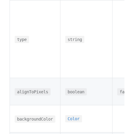
type
string
alignToPixels
boolean
false
Color
backgroundColor