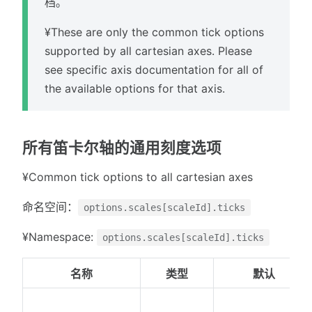
档。
¥These are only the common tick options
supported by all cartesian axes. Please
see specific axis documentation for all of
the available options for that axis.
所有笛卡尔轴的通用刻度选项
¥Common tick options to all cartesian axes
命名空间：
options.scales[scaleId].ticks
¥Namespace:
options.scales[scaleId].ticks
名称
类型
默认