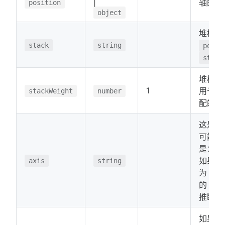
|
轴的位
position
object
堆栈组
stack
string
posit
stack
堆栈组
1
用于确
stackWeight
number
配的空
这是哪
可能的
是：
'
如果未
axis
string
为
'x
的 ID
推断。
如果为 