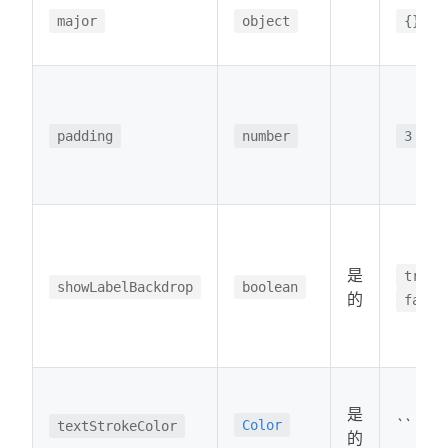
major
object
{}
padding
number
3
是
true
showLabelBackdrop
boolean
的
false
是
``
Color
textStrokeColor
的