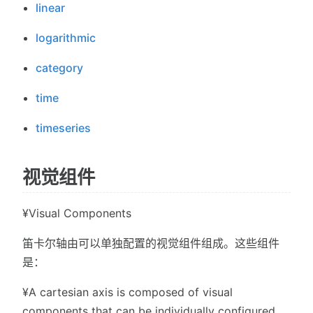
linear
logarithmic
category
time
timeseries
视觉组件
¥Visual Components
笛卡尔轴由可以单独配置的视觉组件组成。这些组件
是：
¥A cartesian axis is composed of visual
components that can be individually configured.