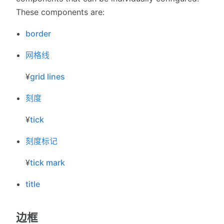
These components are:
border
网格线
¥
grid lines
刻度
¥
tick
刻度标记
¥
tick mark
title
边框