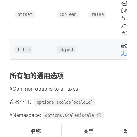
在两个
的空间
offset
boolean
false
放以适
对于柱
置为
缩放标
title
object
更多...
所有轴的通用选项
¥Common options to all axes
命名空间：
options.scales[scaleId]
¥Namespace:
options.scales[scaleId]
名称
类型
默认