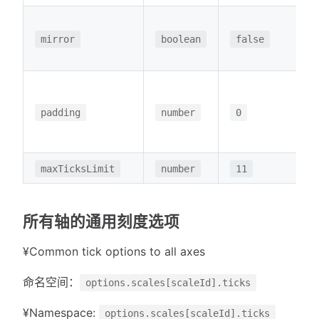
mirror
boolean
false
padding
number
0
maxTicksLimit
number
11
所有轴的通用刻度选项
¥Common tick options to all axes
命名空间：
options.scales[scaleId].ticks
¥Namespace:
options.scales[scaleId].ticks