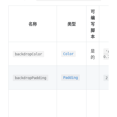
可
编
名称
类型
写
脚
本
是
'rgba
Color
backdropColor
的
0.75)'
Padding
backdropPadding
2