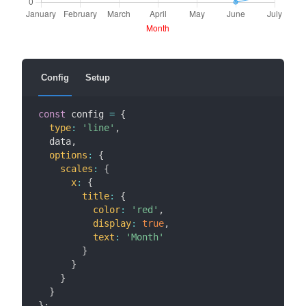
Config
Setup
const
 config 
=
{
type
:
'line'
,
  data
,
options
:
{
scales
:
{
x
:
{
title
:
{
color
:
'red'
,
display
:
true
,
text
:
'Month'
}
}
}
}
}
;