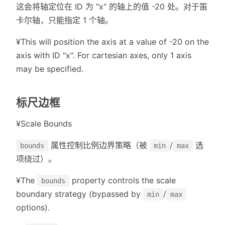
这会将轴定位在 ID 为 "x" 的轴上的值 -20 处。对于笛
卡尔轴，只能指定 1 个轴。
¥This will position the axis at a value of -20 on the
axis with ID "x". For cartesian axes, only 1 axis
may be specified.
标尺边框
¥Scale Bounds
属性控制比例边界策略（被
/
选
bounds
min
max
项绕过）。
¥The
property controls the scale
bounds
boundary strategy (bypassed by
/
min
max
options).