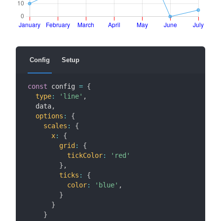
Config
Setup
const
 config 
=
{
type
:
'line'
,
  data
,
options
:
{
scales
:
{
x
:
{
grid
:
{
tickColor
:
'red'
}
,
ticks
:
{
color
:
'blue'
,
}
}
}