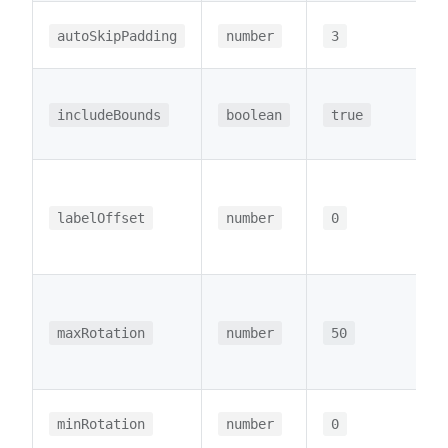
autoSkipPadding
number
3
includeBounds
boolean
true
labelOffset
number
0
maxRotation
number
50
minRotation
number
0