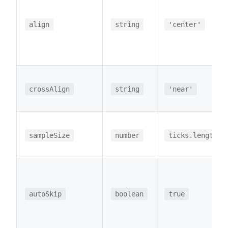
align
string
'center'
crossAlign
string
'near'
sampleSize
number
ticks.length
autoSkip
boolean
true