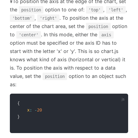
¥To position the axis at the edge of the chart, set
the
option to one of:
,
,
position
'top'
'left'
,
. To position the axis at the
'bottom'
'right'
center of the chart area, set the
option
position
to
. In this mode, either the
'center'
axis
option must be specified or the axis ID has to
start with the letter 'x' or 'y'. This is so chart.js
knows what kind of axis (horizontal or vertical) it
is. To position the axis with respect to a data
value, set the
option to an object such
position
as:
{
x
:
-
20
}