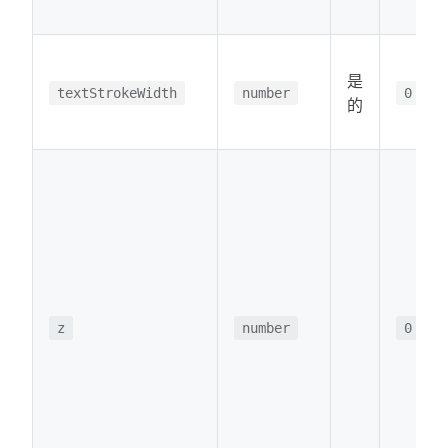
是
textStrokeWidth
number
0
的
z
number
0