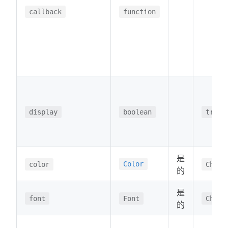
callback
function
display
boolean
true
是
Color
color
Chart
的
是
font
Font
Chart
的