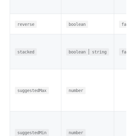
reverse
boolean
false
|
stacked
boolean
string
false
suggestedMax
number
suggestedMin
number