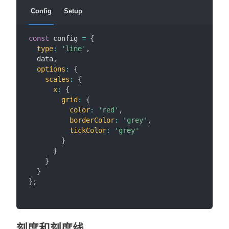
Config
Setup
const
 config 
=
{
type
:
'line'
,
  data
,
options
:
{
scales
:
{
x
:
{
grid
:
{
color
:
'red'
,
borderColor
:
'grey'
,
tickColor
:
'grey'
}
}
}
}
}
;
刻度和刻度线