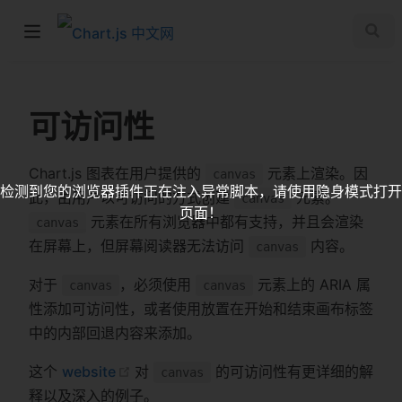
可访问性
Chart.js 图表在用户提供的
元素上渲染。因
canvas
检测到您的浏览器插件正在注入异常脚本，请使用隐身模式打开
此，由用户以可访问的方式创建
元素。
canvas
页面！
元素在所有浏览器中都有支持，并且会渲染
canvas
在屏幕上，但屏幕阅读器无法访问
内容。
canvas
对于
，必须使用
元素上的 ARIA 属
canvas
canvas
性添加可访问性，或者使用放置在开始和结束画布标签
中的内部回退内容来添加。
这个
website
对
的可访问性有更详细的解
canvas
释以及深入的例子。