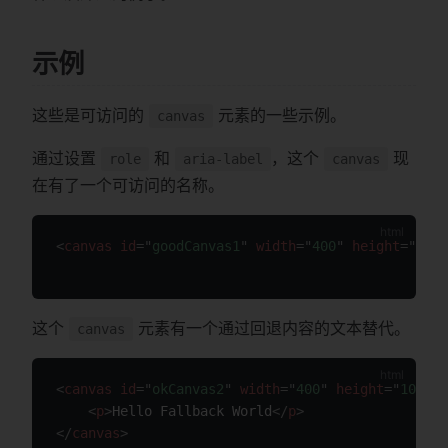
示例
这些是可访问的
元素的一些示例。
canvas
通过设置
和
，这个
现
role
aria-label
canvas
在有了一个可访问的名称。
<
canvas
id
=
"
goodCanvas1
"
width
=
"
400
"
height
=
"
100
"
这个
元素有一个通过回退内容的文本替代。
canvas
<
canvas
id
=
"
okCanvas2
"
width
=
"
400
"
height
=
"
100
"
>
<
p
>
Hello Fallback World
</
p
>
</
canvas
>