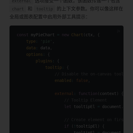
选项接受一个函数，该函数传递一个包含
external
和
的上下文参数。你可以像这样在
chart
tooltip
全局或图表配置中启用外部工具提示：
const
 myPieChart 
=
new
Chart
(
ctx
,
{
type
:
'pie'
,
data
:
 data
,
options
:
{
plugins
:
{
tooltip
:
{
// Disable the on-canvas tooltip
enabled
:
false
,
external
:
function
(
context
)
{
// Tooltip Element
let
 tooltipEl 
=
 document
.
getE
// Create element on first re
if
(
!
tooltipEl
)
{
                        tooltipEl 
=
 document
.
crea