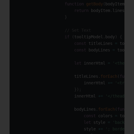
function
getBody
(
bodyItem
)
{
return
 bodyItem
.
lines
;
}
// Set Text
if
(
tooltipModel
.
body
)
{
const
 titleLines 
=
 toolti
const
 bodyLines 
=
 tooltip
let
 innerHtml 
=
'<thead>'
                        titleLines
.
forEach
(
functi
                            innerHtml 
+=
'<tr><th
}
)
;
                        innerHtml 
+=
'</thead><tb
                        bodyLines
.
forEach
(
functio
const
 colors 
=
 toolti
let
 style 
=
'backgrou
                            style 
+=
'; border-co