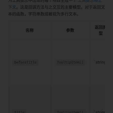
为工具提示中出现的每个项目生成一个
工具提示项上
下文
。这是回调方法与之交互的主要模型。对于返回文
本的函数，字符串数组被视为多行文本。
返回类
名称
参数
型
`string
beforeTitle
TooltipItem[]
`string
title
TooltipItem[]