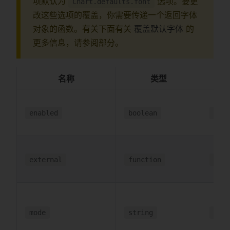
项默认为
选项。要更
Chart.defaults.font
改这些选项的覆盖，你需要传递一个返回字体
对象的函数。有关下面有关
覆盖默认字体
的
更多信息，请参阅部分。
名称
类型
enabled
boolean
true
external
function
null
mode
string
inte