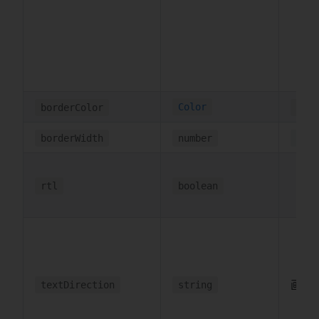
Color
borderColor
'rgb
borderWidth
number
0
rtl
boolean
画布
textDirection
string