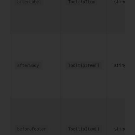
`string
afterLabel
TooltipItem
`string
afterBody
TooltipItem[]
`string
beforeFooter
TooltipItem[]