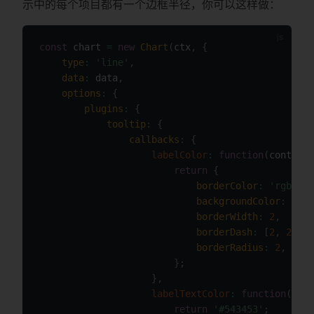
示中的每个项目都有一个边框半径，你可以这样做：
const
 chart 
=
new
Chart
(
ctx
,
{
type
:
'line'
,
data
:
 data
,
options
:
{
plugins
:
{
tooltip
:
{
callbacks
:
{
labelColor
:
function
(
context
)
return
{
borderColor
:
'rgb(0, 
backgroundColor
:
'rgb
borderWidth
:
2
,
borderDash
:
[
2
,
2
]
,
borderRadius
:
2
,
}
;
}
,
labelTextColor
:
function
(
cont
return
'#543453'
;