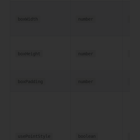
boxWidth
number
body
boxHeight
number
body
boxPadding
number
1
usePointStyle
boolean
fals