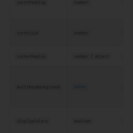
caretPadding
number
2
caretSize
number
5
|
cornerRadius
number
object
6
Color
multiKeyBackground
'#ff
displayColors
boolean
true