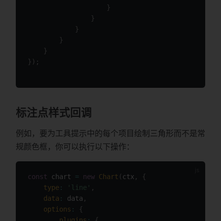
}
}
}
}
}
}
)
;
标注点样式回调
例如，要为工具提示中的每个项目绘制三角形而不是常
规颜色框，你可以执行以下操作：
const
 chart 
=
new
Chart
(
ctx
,
{
type
:
'line'
,
data
:
 data
,
options
:
{
plugins
:
{