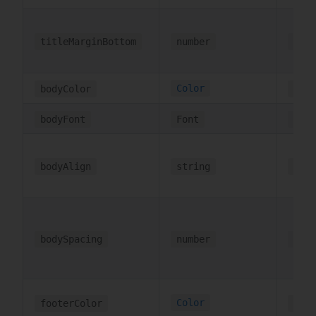
titleMarginBottom
number
6
Color
bodyColor
'#ff
bodyFont
Font
{}
bodyAlign
string
'lef
bodySpacing
number
2
Color
footerColor
'#ff