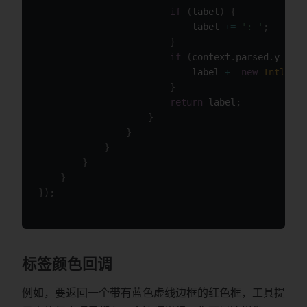
if
(
label
)
{
                            label 
+=
': '
;
}
if
(
context
.
parsed
.
y 
!==
                            label 
+=
new
Intl
.
Num
}
return
 label
;
}
}
}
}
}
}
)
;
标签颜色回调
例如，要返回一个带有蓝色虚线边框的红色框，工具提