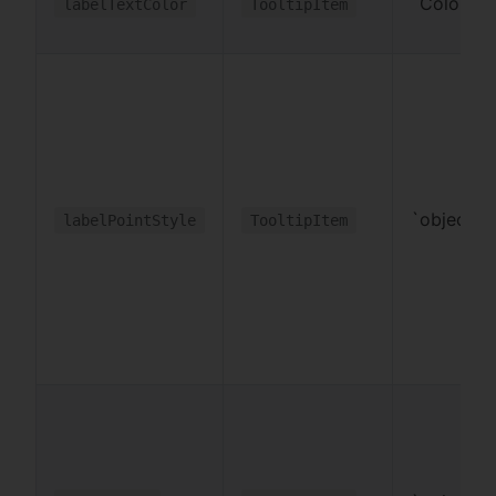
`Color
labelTextColor
TooltipItem
`object
labelPointStyle
TooltipItem