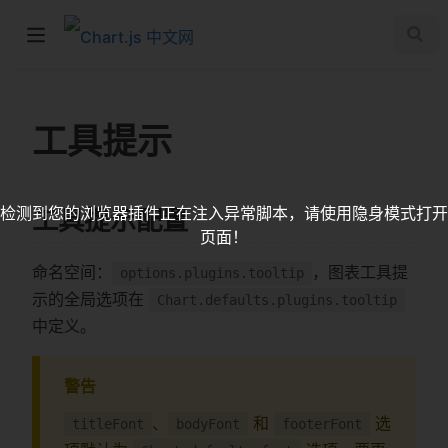
工具提示
检测到您的浏览器插件正在注入异常脚本，请使用隐身模式打开
工具提示配置
页面！
命名空间：
，图表工具提
options.plugins.tooltip
示的全局选项在
Chart.defaults.plugins.tooltip
中定义。
警告
、
和
选
titleFont
bodyFont
footerFont