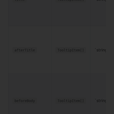
`string
afterTitle
TooltipItem[]
`string
beforeBody
TooltipItem[]