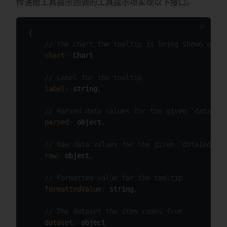
传递给工具提示回调的工具提示项实现以下接口。
{
// The chart the tooltip is being shown on
chart
:
 Chart

// Label for the tooltip
label
:
 string
,
// Parsed data values for the given `dataInde
parsed
:
 object
,
// Raw data values for the given `dataIndex` 
raw
:
 object
,
// Formatted value for the tooltip
formattedValue
:
 string
,
// The dataset the item comes from
dataset
:
 object
