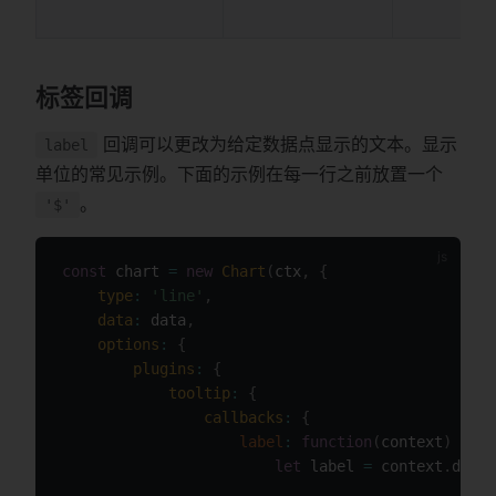
标签回调
回调可以更改为给定数据点显示的文本。显示
label
单位的常见示例。下面的示例在每一行之前放置一个
。
'$'
const
 chart 
=
new
Chart
(
ctx
,
{
type
:
'line'
,
data
:
 data
,
options
:
{
plugins
:
{
tooltip
:
{
callbacks
:
{
label
:
function
(
context
)
{
let
 label 
=
 context
.
datas