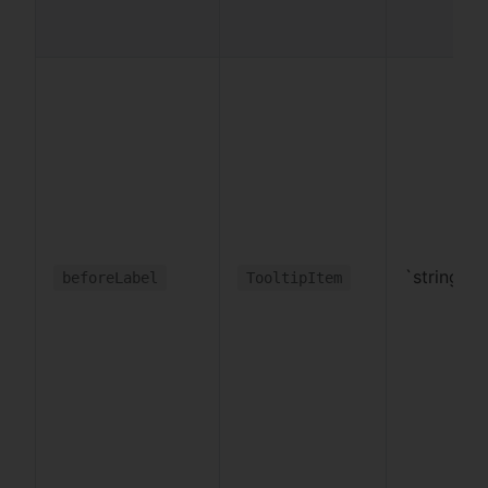
`string
beforeLabel
TooltipItem