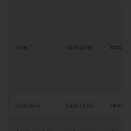
`string
label
TooltipItem
`object
labelColor
TooltipItem