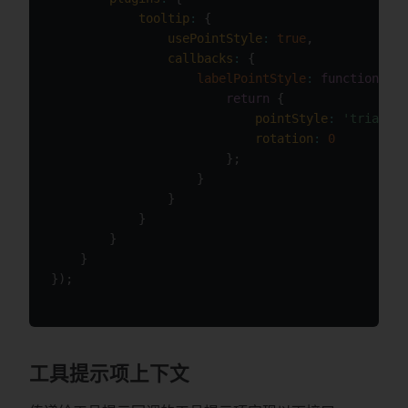
tooltip
:
{
usePointStyle
:
true
,
callbacks
:
{
labelPointStyle
:
function
(
con
return
{
pointStyle
:
'triangle
rotation
:
0
}
;
}
}
}
}
}
}
)
;
工具提示项上下文