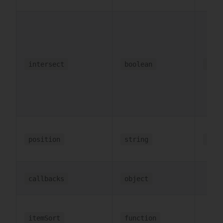
intersect
boolean
inte
position
string
'ave
callbacks
object
itemSort
function