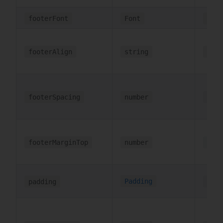
footerFont
Font
{wei
footerAlign
string
'lef
footerSpacing
number
2
footerMarginTop
number
6
Padding
padding
6