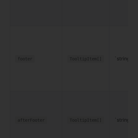
`string
footer
TooltipItem[]
`string
afterFooter
TooltipItem[]