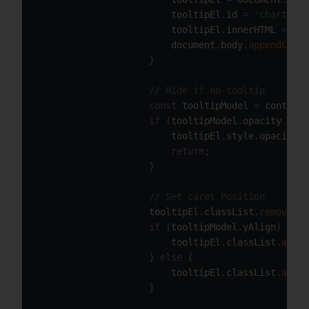
                        tooltipEl
.
id 
=
'chartjs-t
                        tooltipEl
.
innerHTML 
=
'<t
                        document
.
body
.
appendChild
}
// Hide if no tooltip
const
 tooltipModel 
=
 context
.
if
(
tooltipModel
.
opacity 
===
                        tooltipEl
.
style
.
opacity 
=
return
;
}
// Set caret Position
                    tooltipEl
.
classList
.
remove
(
'a
if
(
tooltipModel
.
yAlign
)
{
                        tooltipEl
.
classList
.
add
(
t
}
else
{
                        tooltipEl
.
classList
.
add
(
'
}