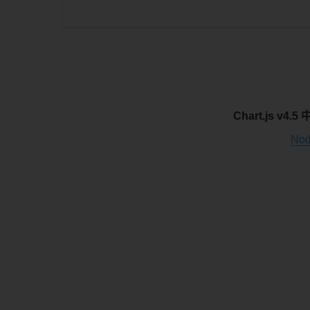
Chart.js v4.
No